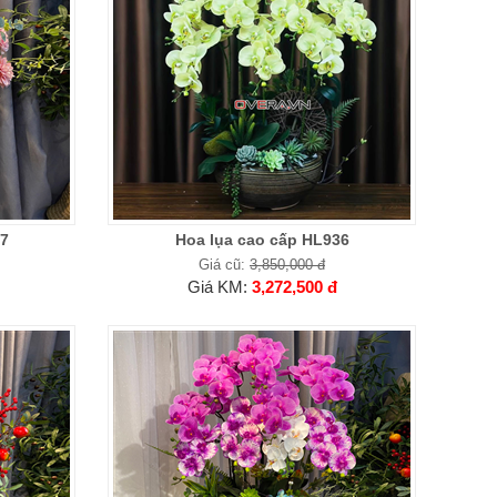
37
Hoa lụa cao cấp HL936
Giá cũ:
3,850,000 đ
Giá KM:
3,272,500 đ