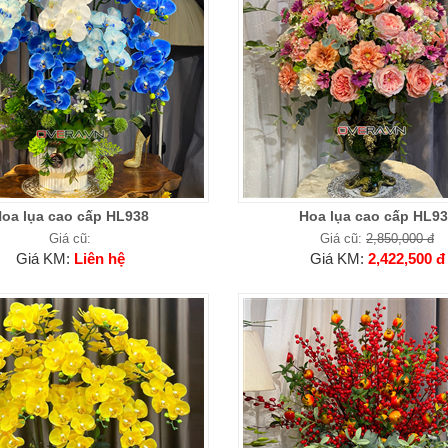
oa lụa cao cấp HL938
Hoa lụa cao cấp HL9
Giá cũ:
Giá cũ:
2,850,000 đ
Giá KM:
Liên hệ
Giá KM:
2,422,500 đ