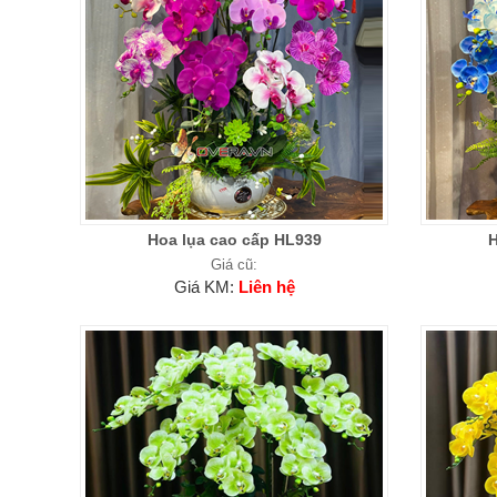
Hoa lụa cao cấp HL939
H
Giá cũ:
Giá KM:
Liên hệ