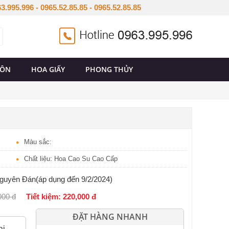
3.995.996 - 0965.52.85.85 - 0965.52.85.85
UÔN
HOA GIẤY
PHONG THỦY
Màu sắc:
Chất liệu: Hoa Cao Su Cao Cấp
guyên Đán(áp dụng đến 9/2/2024)
000 đ
Tiết kiệm: 220,000 đ
ĐẶT HÀNG NHANH
ại