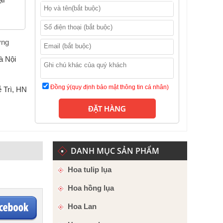
ờng
à Nội
 Trì, HN
DANH MỤC SẢN PHẨM
Hoa tulip lụa
Hoa hồng lụa
Hoa Lan