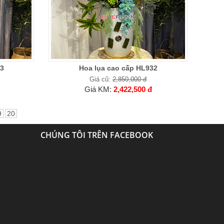
33
Hoa lụa cao cấp HL932
Giá cũ:
2,850,000 đ
Giá KM:
2,422,500 đ
9
20
CHÚNG TÔI TRÊN FACEBOOK