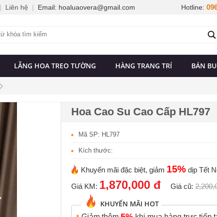
096
|
Liên hệ
|
Email: hoaluaovera@gmail.com
Hotline:
LẴNG HOA TREO TƯỜNG
HÀNG TRANG TRÍ
BÁN B
Hoa Cao Su Cao Cấp HL797
Mã SP: HL797
Kích thước:
15%
Khuyến mãi đặc biệt, giảm
dịp Tết N
1,870,000 đ
Giá KM:
Giá cũ:
2,200,
KHUYẾN MÃI HOT
5%
Giảm thêm
khi mua hàng trực tiếp t