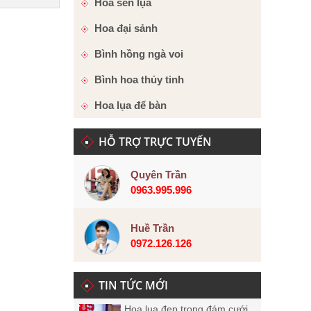
Hoa sen lụa
Hoa đại sảnh
Bình hồng ngà voi
Bình hoa thủy tinh
Hoa lụa để bàn
HỖ TRỢ TRỰC TUYẾN
Quyên Trần
0963.995.996
Huề Trần
0972.126.126
TIN TỨC MỚI
Hoa lụa đẹp trong đám cưới