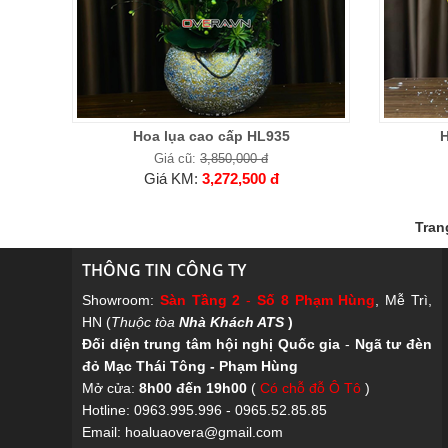
Hoa lụa cao cấp HL935
H
Giá cũ:
3,850,000 đ
Giá KM:
3,272,500 đ
Tran
THÔNG TIN CÔNG TY
Showroom:
Sàn Tầng 2
-
Số 8 Phạm Hùng
, Mễ Trì,
HN (
Thuộc tòa
Nhà Khách ATS
)
Đối diện trung tâm hội nghị Quốc gia
-
Ngã tư đèn
đỏ Mạc Thái Tông - Phạm Hùng
Mở cửa:
8h00 đến 19h00
(
Có chỗ đỗ Ô Tô
)
Hotline: 0963.995.996 - 0965.52.85.85
Email: hoaluaovera@gmail.com