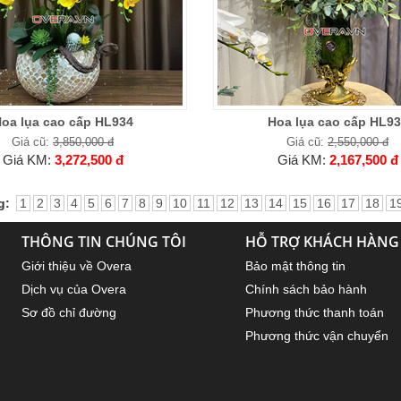
oa lụa cao cấp HL934
Hoa lụa cao cấp HL9
Giá cũ:
3,850,000 đ
Giá cũ:
2,550,000 đ
Giá KM:
3,272,500 đ
Giá KM:
2,167,500 đ
g:
1
2
3
4
5
6
7
8
9
10
11
12
13
14
15
16
17
18
1
THÔNG TIN CHÚNG TÔI
HỖ TRỢ KHÁCH HÀNG
Giới thiệu về Overa
Bảo mật thông tin
Dịch vụ của Overa
Chính sách bảo hành
Sơ đồ chỉ đường
Phương thức thanh toán
Phương thức vận chuyển