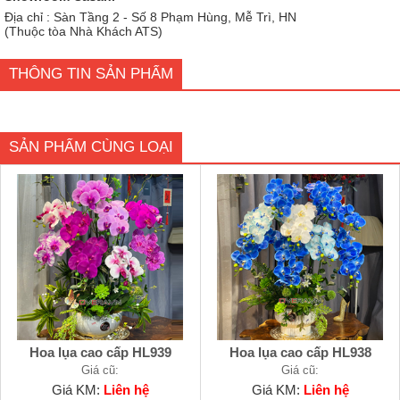
Địa chỉ : Sàn Tầng 2 - Số 8 Phạm Hùng, Mễ Trì, HN
(Thuộc tòa Nhà Khách ATS)
THÔNG TIN SẢN PHẨM
SẢN PHẨM CÙNG LOẠI
Hoa lụa cao cấp HL939
Hoa lụa cao cấp HL938
Giá cũ:
Giá cũ:
Giá KM:
Liên hệ
Giá KM:
Liên hệ