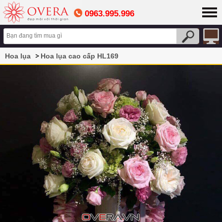
0963.995.996
Hoa lụa
Hoa lụa cao cấp HL169