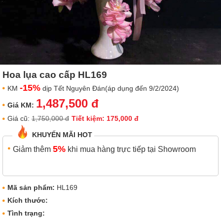
Hoa lụa cao cấp HL169
-15%
KM
dịp Tết Nguyên Đán(áp dụng đến 9/2/2024)
1,487,500 đ
Giá KM:
Giá cũ:
1,750,000 đ
Tiết kiệm: 175,000 đ
KHUYẾN MÃI HOT
5%
Giảm thêm
khi mua hàng trực tiếp tại Showroom
Mã sản phẩm:
HL169
Kích thước:
Tình trạng: