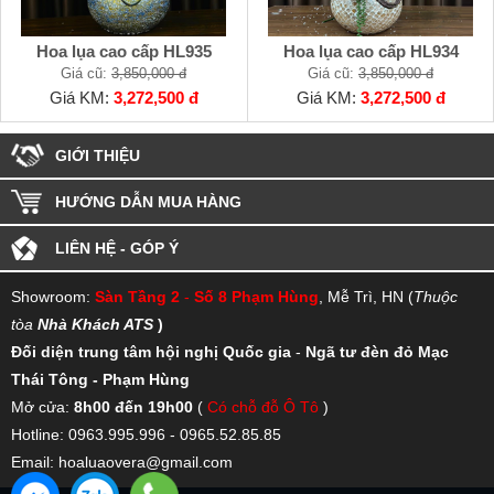
Hoa lụa cao cấp HL935
Hoa lụa cao cấp HL934
Giá cũ:
3,850,000 đ
Giá cũ:
3,850,000 đ
Giá KM:
3,272,500 đ
Giá KM:
3,272,500 đ
GIỚI THIỆU
HƯỚNG DẪN MUA HÀNG
LIÊN HỆ - GÓP Ý
Showroom:
Sàn Tầng 2
-
Số 8 Phạm Hùng
, Mễ Trì, HN (
Thuộc
tòa
Nhà Khách ATS
)
Đối diện trung tâm hội nghị Quốc gia
-
Ngã tư đèn đỏ Mạc
Thái Tông - Phạm Hùng
Mở cửa:
8h00 đến 19h00
(
Có chỗ đỗ Ô Tô
)
Hotline: 0963.995.996 - 0965.52.85.85
Email: hoaluaovera@gmail.com