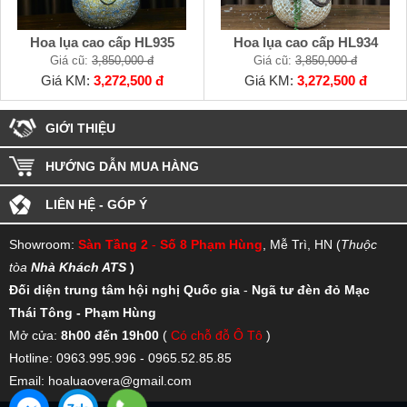
Hoa lụa cao cấp HL935
Hoa lụa cao cấp HL934
Giá cũ:
3,850,000 đ
Giá cũ:
3,850,000 đ
Giá KM:
3,272,500 đ
Giá KM:
3,272,500 đ
GIỚI THIỆU
HƯỚNG DẪN MUA HÀNG
LIÊN HỆ - GÓP Ý
Showroom:
Sàn Tầng 2
-
Số 8 Phạm Hùng
, Mễ Trì, HN (
Thuộc
tòa
Nhà Khách ATS
)
Đối diện trung tâm hội nghị Quốc gia
-
Ngã tư đèn đỏ Mạc
Thái Tông - Phạm Hùng
Mở cửa:
8h00 đến 19h00
(
Có chỗ đỗ Ô Tô
)
Hotline: 0963.995.996 - 0965.52.85.85
Email: hoaluaovera@gmail.com