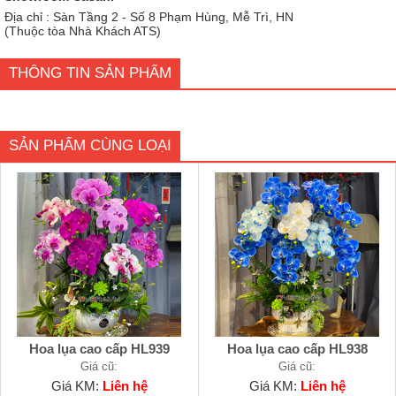
Địa chỉ : Sàn Tầng 2 - Số 8 Phạm Hùng, Mễ Trì, HN
(Thuộc tòa Nhà Khách ATS)
THÔNG TIN SẢN PHẨM
SẢN PHẨM CÙNG LOẠI
Hoa lụa cao cấp HL939
Hoa lụa cao cấp HL938
Giá cũ:
Giá cũ:
Giá KM:
Liên hệ
Giá KM:
Liên hệ